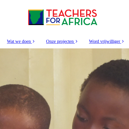
Wat we doen
Onze projecten
Word vrijwilliger
 team
Missie en visie
Basisschool
Locatie projecten
ieven
Onze impact
Middelbare school
Groepsproject
I
Special needs
Vrijwilligersstage