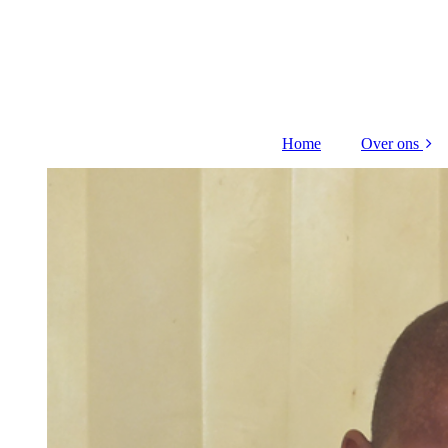
Home
Over ons
Bestuur en
Nieuwsbr
ANB