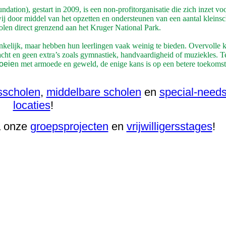
dation), gestart in 2009, is een non-profitorganisatie die zich inzet voo
ij door middel van het opzetten en ondersteunen van een aantal kleinsc
olen direct grenzend aan het Kruger National Park.
ankelijk, maar hebben hun leerlingen vaak weinig te bieden. Overvolle k
cht en geen extra’s zoals gymnastiek, handvaardigheid of muziekles. T
roeie
n met armoede en geweld, de enige kans is op een betere toekomst
sscholen
,
middelbare scholen
en
special-needs
locaties
!
ia onze
groepsprojecten
en
vrijwilligersstages
!