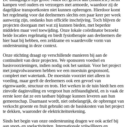
kampen veel ouders en verzorgers met armoede, waardoor zij de
dagelijkse transportkosten niet kunnen opbrengen. Hierdoor komt
het regelmatig voor dat deelnemers slechts een paar keer per week
aanwezig zijn, ondanks hun officiële inschrijving. Toch blijven de
projecten doorgaan met wat zij kunnen bieden, met beperkte
middelen maar veel toewijding. Onze lokale coördinator bezoekt
beide locaties regelmatig en biedt fysiotherapie aan deelnemers die
hier baat bij hebben, een zeldzame en waardevolle vorm van
ondersteuning in deze context.
Onze stichting draagt op verschillende manieren bij aan de
continuïteit van deze projecten. We sponsoren voedsel en
basisvoorzieningen, indien nodig ook het sanitair. Voor het project
met jongvolwassenen hebben we een moestuin gesponsord,
compleet met watertank. De moestuin voorziet niet alleen in
voeding, maar geeft de deelnemers ook een gevoel van
eigenwaarde, structuur en trots. Het werken in de tuin biedt hen een
zinvolle daginvulling en vergroot hun zelfstandigheid, en is vaak de
eerste keer dat ze een tastbare bijdrage kunnen leveren aan hun
gemeenschap. Daarnaast wordt, niet onbelangrijk, de opbrengst van
verkocht groente en fruit gebruikt om de basiskosten van het project
te dekken, waaronder de elektriciteitsrekening.
Sinds het begin van onze ondersteuning dragen we ook actief bij
aan sport- en spelactiviteiten. Internationale vrijwilligers en