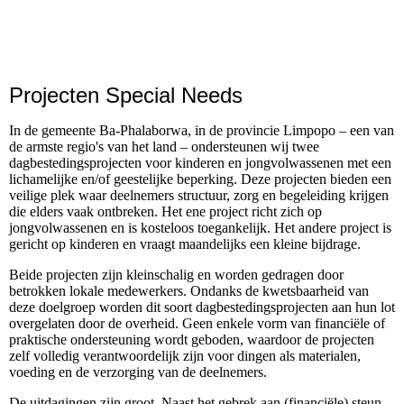
Projecten Special Needs
In de gemeente Ba-Phalaborwa, in de provincie Limpopo – een van
de armste regio's van het land – ondersteunen wij twee
dagbestedingsprojecten voor kinderen en jongvolwassenen met een
lichamelijke en/of geestelijke beperking. Deze projecten bieden een
veilige plek waar deelnemers structuur, zorg en begeleiding krijgen
die elders vaak ontbreken. Het ene project richt zich op
jongvolwassenen en is kosteloos toegankelijk. Het andere project is
gericht op kinderen en vraagt maandelijks een kleine bijdrage.
Beide projecten zijn kleinschalig en worden gedragen door
betrokken lokale medewerkers. Ondanks de kwetsbaarheid van
deze doelgroep worden dit soort dagbestedingsprojecten aan hun lot
overgelaten door de overheid. Geen enkele vorm van financiële of
praktische ondersteuning wordt geboden, waardoor de projecten
zelf volledig verantwoordelijk zijn voor dingen als materialen,
voeding en de verzorging van de deelnemers.
De uitdagingen zijn groot. Naast het gebrek aan (financiële) steun